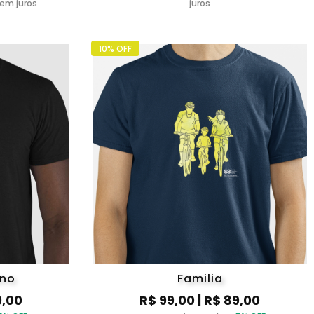
sem juros
juros
10% OFF
ino
Familia
9,00
R$ 99,00
| R$ 89,00