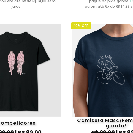
ix ou em até 6x de R$ 14,83 sem
pague no pix e ganhe
+
juros
ou em até 6x de R$ 14,83 
10% OFF
Camiseta Masc/Fem 
ompetidores
garota!"
99,00
| R$ 89,00
R$ 99,00
| R$ 8