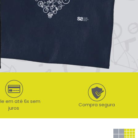
le em até 6x sem
Compra segura
juros