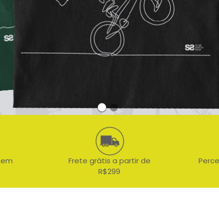
 sem
Frete grátis a partir de
Perce
R$299