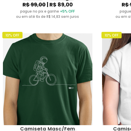
R$ 99,00
| R$ 89,00
R$ 
pague no pix e ganhe
+5% OFF
pague
ou em até 6x de R$ 14,83 sem juros
ou em at
10% OFF
10% OFF
Camiseta Masc/Fem
Camise