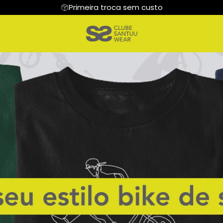
Primeira troca sem custo
rantes
Regata
Frases
Moletom
Modalidades
 Iwanow
Camiseta Algodão Peruano
Hoodie Moletom