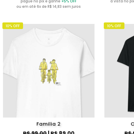
pague no pix e ganhe
+5% OFF
à vista no p
ou em até 6x de R$ 14,83 sem juros
10% OFF
10% OFF
Familia 2
C
R$ 99,00
| R$ 89,00
R$ 