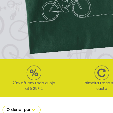
20% off em toda a loja
Primeira troca
até 25/12
custo
Ordenar por