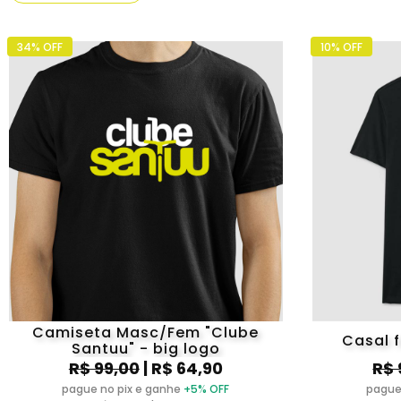
34% OFF
10% OFF
Camiseta Masc/Fem "Clube
Casal 
Santuu" - big logo
R$ 99,00
| R$ 64,90
R$ 
pague no pix e ganhe
+5% OFF
pague