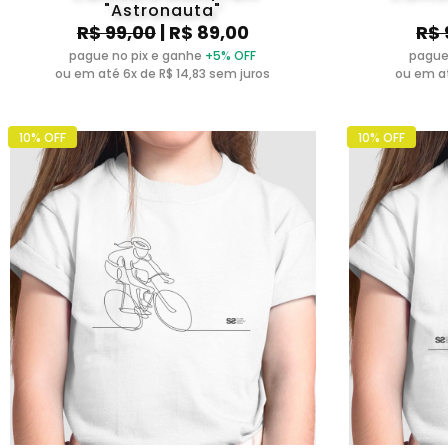
"Astronauta"
R$ 99,00
| R$ 89,00
R$ 
pague no pix e ganhe
+5% OFF
pague
ou em até 6x de R$ 14,83 sem juros
ou em at
10% OFF
10% OFF