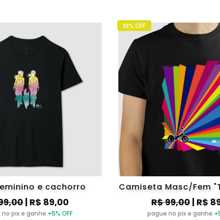
10% OFF
feminino e cachorro
Camiseta Masc/Fem "T
99,00
| R$ 89,00
R$ 99,00
| R$ 8
 no pix e ganhe
+5% OFF
pague no pix e ganhe
+