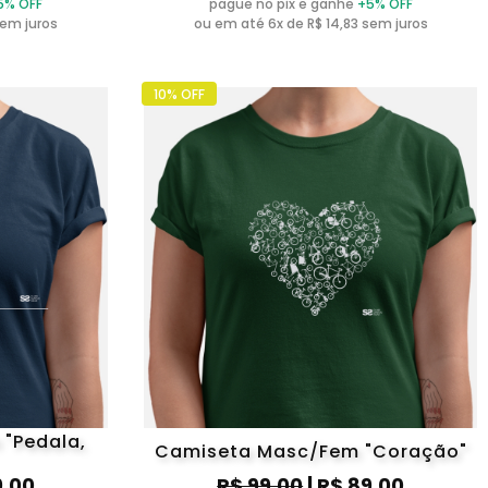
5% OFF
pague no pix e ganhe
+5% OFF
sem juros
ou em até 6x de R$ 14,83 sem juros
10% OFF
"Pedala,
Camiseta Masc/Fem "Coração"
9,00
R$ 99,00
| R$ 89,00