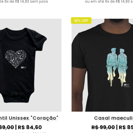
é 6x de R$ 14,83 sem juros
ou em até 6x de R$ 14,83 
10% OFF
ntil Unissex "Coração"
Casal maecul
89,00
| R$ 84,60
R$ 99,00
| R$ 8