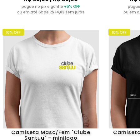
pague no pix e ganhe
+5% OFF
pague
ou em até 6x de R$ 14,83 sem juros
ou em at
10% OFF
10% OFF
Camiseta Masc/Fem "Clube
Camiset
Santuu" - minilogo