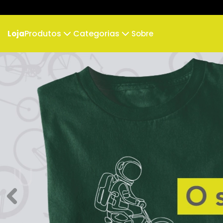
Produtos
Categorias
Loja
Sobre
Camiseta
Ilustrações
Camiseta Infantil
Vib
Cropped
Clube Santuu
Cropped Moletom
Luana
Suéter Moletom
Body Infantil