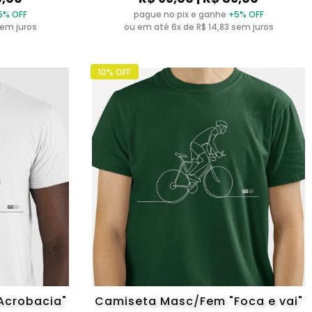
5% OFF
pague no pix e ganhe
+5% OFF
sem juros
ou em até 6x de R$ 14,83 sem juros
10% OFF
Acrobacia"
Camiseta Masc/Fem "Foca e vai"