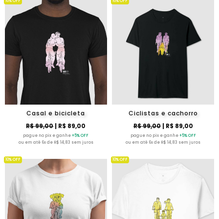
10% OFF
10% OFF
Casal e bicicleta
Ciclistas e cachorro
R$ 99,00
| R$ 89,00
R$ 99,00
| R$ 89,00
pague no pix e ganhe
+5% OFF
pague no pix e ganhe
+5% OFF
ou em até 6x de R$ 14,83 sem juros
ou em até 6x de R$ 14,83 sem juros
10% OFF
10% OFF