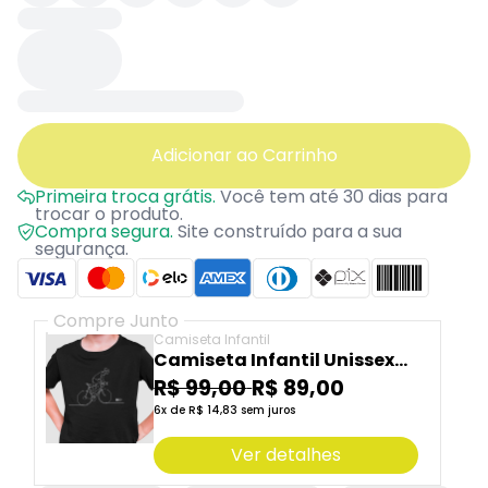
Adicionar ao Carrinho
Primeira troca grátis.
Você tem até 30 dias para
trocar o produto.
Compra segura.
Site construído para a sua
segurança.
Compre Junto
Camiseta Infantil
Camiseta Infantil Unissex
"Foca e vai"
R$ 99,00
R$ 89,00
6x de R$ 14,83 sem juros
Ver detalhes